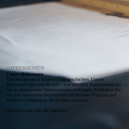
IMPRESSIONEN
Unsere Referenzen
Tauchen Sie ein in unsere Erfolgsgeschichten. Unsere
Referenzen sprechen für sich – von stilvollen Badezimmern bis
hin zu umfassenden Wohnraumumwandlungen. Entdecken Sie,
wie wir individuelle Wohnträume mit höchster Präzision und
kreativer Gestaltung in die Realität umsetzen.
Wir freuen uns über Ihr Interesse!