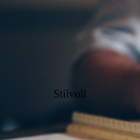
Stil
voll