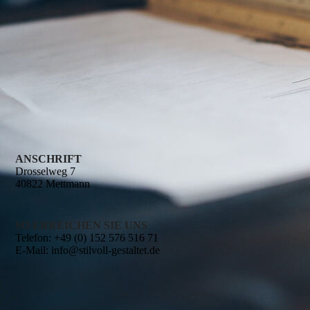
ANSCHRIFT
Drosselweg 7
40822 Mettmann
SO ERREICHEN SIE UNS
Telefon:
+49 (0) 152 576 516 71
E-Mail:
info@stilvoll-gestaltet.de