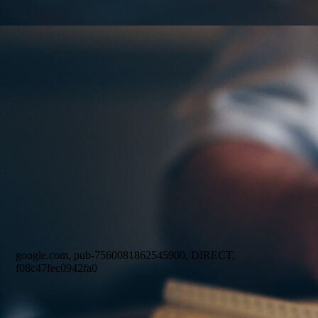
.
google.com, pub-7560081862545900, DIRECT,
f08c47fec0942fa0