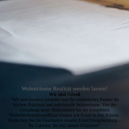
Wohnträume Realität werden lassen!
Wir sind
Stil
voll
"Wir sind kreative Gestalter und Ihr verlässlicher Partner für
höchste Präzision und individuelle Wohnträume. Von der
Gestaltung neuer Badezimmer bis zur kompletten
Wohnflächenumwandlung bringen wir Kunst in Ihre Räume.
Entdecken Sie die Faszination unserer Einrichtungsberatung –
Ihr Zuhause, Ihr Stil, unsere Präzision!"