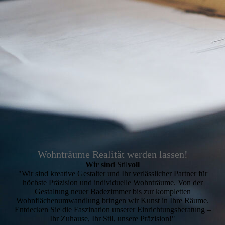
Wohnträume Realität werden lassen!
Wir sind
Stil
voll
"Wir sind kreative Gestalter und Ihr verlässlicher Partner für
höchste Präzision und individuelle Wohnträume. Von der
Gestaltung neuer Badezimmer bis zur kompletten
Wohnflächenumwandlung bringen wir Kunst in Ihre Räume.
Entdecken Sie die Faszination unserer Einrichtungsberatung –
Ihr Zuhause, Ihr Stil, unsere Präzision!"