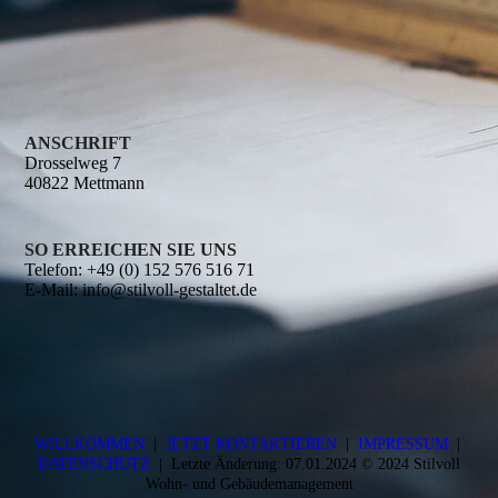
ANSCHRIFT
Drosselweg 7
40822 Mettmann
SO ERREICHEN SIE UNS
Telefon:
+49 (0) 152 576 516 71
E-Mail:
info@stilvoll-gestaltet.de
WILLKOMMEN
|
JETZT KONTAKTIEREN
|
IMPRESSUM
|
DATENSCHUTZ
| Letzte Änderung: 07.01.2024 © 2024 Stilvoll
Wohn- und Gebäudemanagement