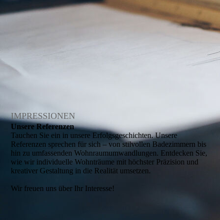
IMPRESSIONEN
Unsere Referenzen
Tauchen Sie ein in unsere Erfolgsgeschichten. Unsere
Referenzen sprechen für sich – von stilvollen Badezimmern bis
hin zu umfassenden Wohnraumumwandlungen. Entdecken Sie,
wie wir individuelle Wohnträume mit höchster Präzision und
kreativer Gestaltung in die Realität umsetzen.
Wir freuen uns über Ihr Interesse!