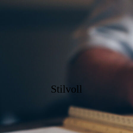
Stil
voll