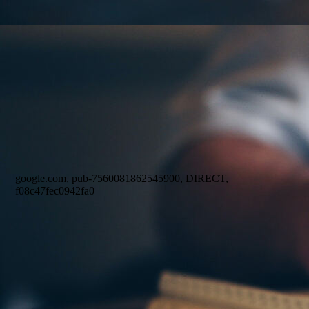
google.com, pub-7560081862545900, DIRECT,
f08c47fec0942fa0